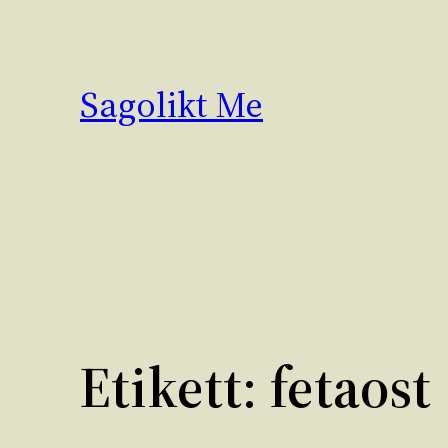
Hoppa
till
innehåll
Sagolikt Me
Etikett:
fetaost