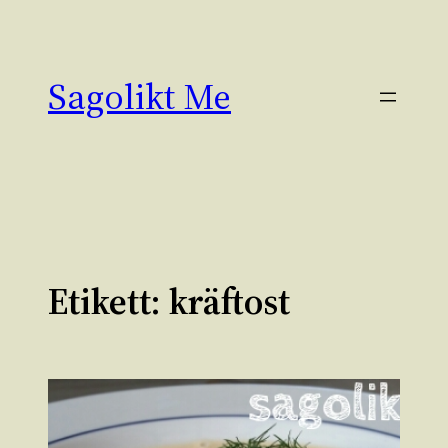
Hoppa
till
innehåll
Sagolikt Me
Etikett:
kräftost