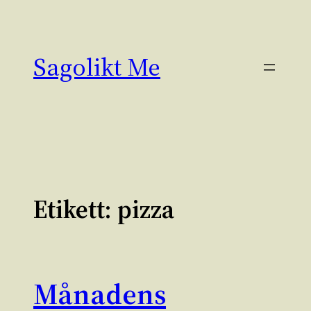
Hoppa
till
innehåll
Sagolikt Me
Etikett:
pizza
Månadens