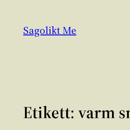
Hoppa
till
innehåll
Sagolikt Me
Etikett:
varm s