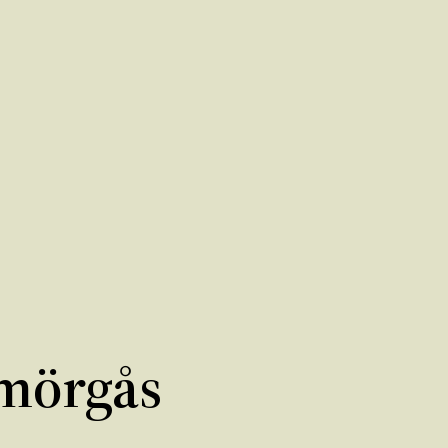
mörgås