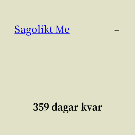
Hoppa
till
innehåll
Sagolikt Me
359 dagar kvar