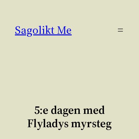
Hoppa
till
innehåll
Sagolikt Me
5:e dagen med
Flyladys myrsteg