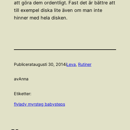
att göra dem ordentligt. Fast det är bättre att
till exempel diska lite även om man inte
hinner med hela disken.
Publicerat
augusti 30, 2014
i
Leva
, 
Rutiner
av
Anna
Etiketter:
flylady myrsteg babysteps