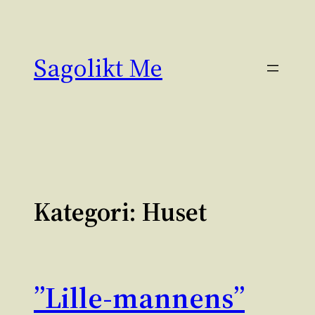
Hoppa
till
innehåll
Sagolikt Me
Kategori:
Huset
”Lille-mannens”