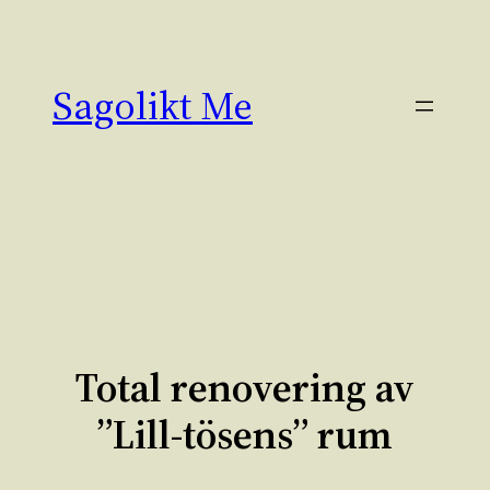
Hoppa
till
innehåll
Sagolikt Me
Total renovering av
”Lill-tösens” rum