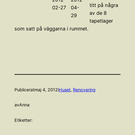
titt på några
02-27
04-
av de 8
29
tapetlager
som satt på väggarna i rummet.
Publicerat
maj 4, 2012
i
Huset
, 
Renovering
av
Anna
Etiketter: