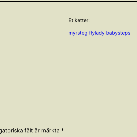
Etiketter:
myrsteg flylady babysteps
gatoriska fält är märkta
*