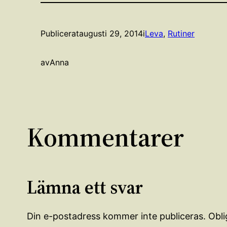
Publicerat
augusti 29, 2014
i
Leva
, 
Rutiner
av
Anna
Kommentarer
Lämna ett svar
Din e-postadress kommer inte publiceras.
Obli