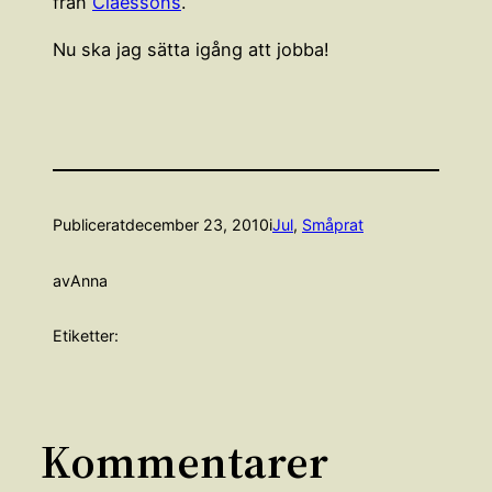
från
Claessons
.
Nu ska jag sätta igång att jobba!
Publicerat
december 23, 2010
i
Jul
, 
Småprat
av
Anna
Etiketter:
Kommentarer