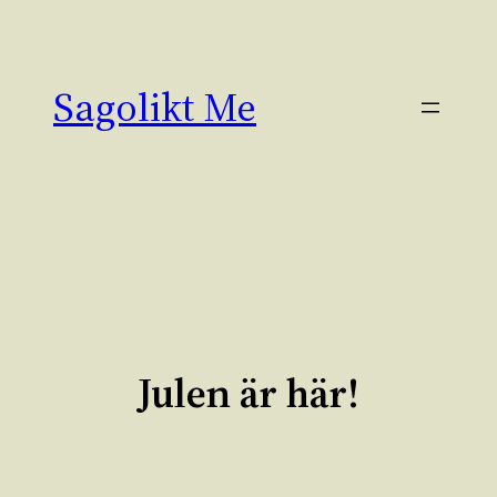
Hoppa
till
innehåll
Sagolikt Me
Julen är här!