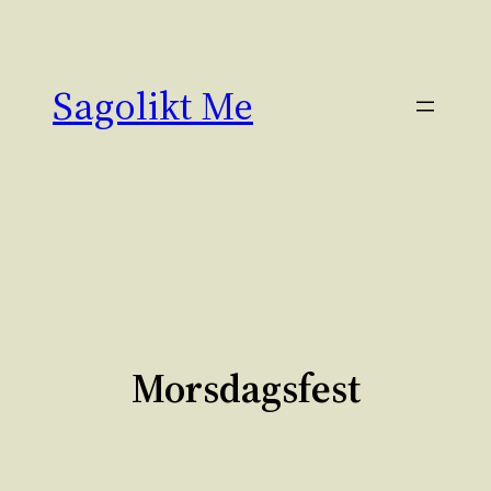
Hoppa
till
innehåll
Sagolikt Me
Morsdagsfest