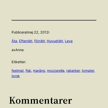
Publicerat
maj 22, 2012
i
Äta
, 
Efterrätt
, 
Förrätt
, 
Huvudrätt
, 
Leva
av
Anna
Etiketter:
festmat
, 
fisk
, 
maräng
, 
mozzarella
, 
rabarber
, 
tomater
, 
torsk
Kommentarer