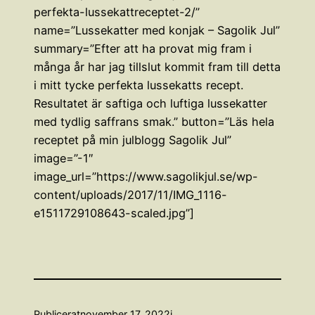
perfekta-lussekattreceptet-2/”
name=”Lussekatter med konjak – Sagolik Jul”
summary=”Efter att ha provat mig fram i
många år har jag tillslut kommit fram till detta
i mitt tycke perfekta lussekatts recept.
Resultatet är saftiga och luftiga lussekatter
med tydlig saffrans smak.” button=”Läs hela
receptet på min julblogg Sagolik Jul”
image=”-1″
image_url=”https://www.sagolikjul.se/wp-
content/uploads/2017/11/IMG_1116-
e1511729108643-scaled.jpg”]
Publicerat
november 17, 2022
i