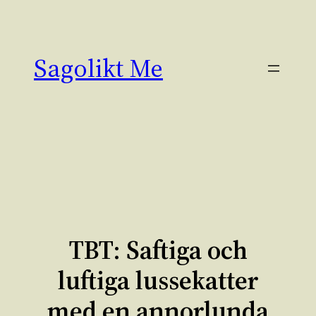
Hoppa
till
innehåll
Sagolikt Me
TBT: Saftiga och
luftiga lussekatter
med en annorlunda