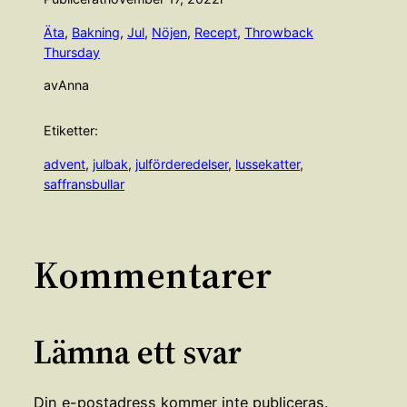
Äta
, 
Bakning
, 
Jul
, 
Nöjen
, 
Recept
, 
Throwback
Thursday
av
Anna
Etiketter:
advent
, 
julbak
, 
julförderedelser
, 
lussekatter
, 
saffransbullar
Kommentarer
Lämna ett svar
Din e-postadress kommer inte publiceras.